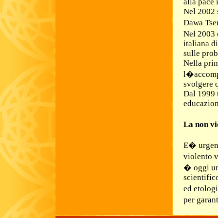
alla pace 
Nel 2002 
Dawa Tser
Nel 2003 
italiana d
sulle prob
Nella pri
l�accompa
svolgere q
Dal 1999 t
educazion
La non vi
E� urgent
violento v
� oggi un
scientific
ed etolog
per garan