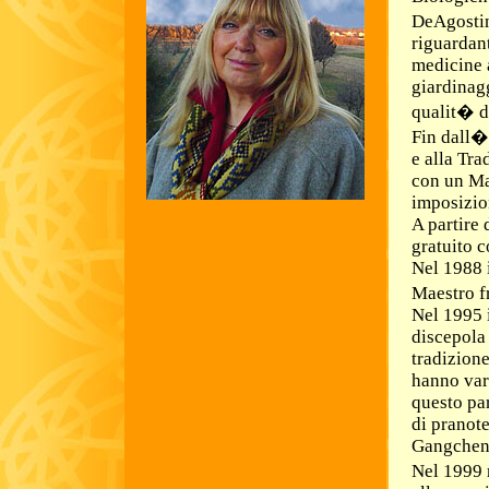
DeAgostini
riguardant
medicine a
giardinagg
qualit� d
Fin dall�e
e alla Tra
con un Ma
imposizio
A partire 
gratuito c
Nel 1988 i
Maestro fr
Nel 1995 
discepola
tradizione
hanno vari
questo pa
di pranot
Gangchen
Nel 1999 