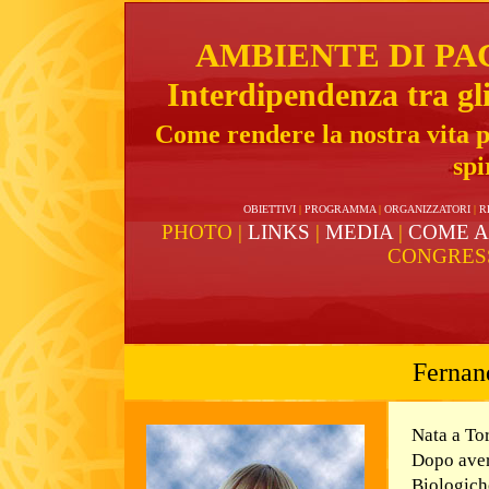
AMBIENTE DI PA
Interdipendenza tra gl
Come rendere la nostra vita p
spi
OBIETTIVI
|
PROGRAMMA
|
ORGANIZZATORI
|
R
PHOTO
|
LINKS
|
MEDIA
|
COME A
CONGRES
Fernand
Nata a Tor
Dopo aver
Biologich